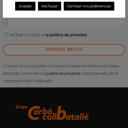
Aceptar
Rechazar
Cambiar mis preferencias
Adjunta el teu CV (mida màx 2 mb)
He llegit i accepto la
la política de privacitat
ENVIAR EL MEU CV
A l’enviar el teu currículum consents el tractament de les teves dades
personals, conforme a la
política de privacitat
, d’aquesta web, per la
companyia Carbó Collbatallé.