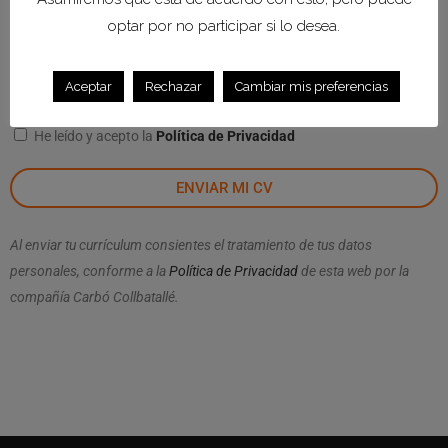
optar por no participar si lo desea.
Adjunta tu CV (Tamaño max 2mb)
Aceptar
Rechazar
Cambiar mis preferencias
He leído y acepto la
Política de Privacidad
ENVIAR MI CV
Al enviar tu currículum consientes el tratamiento de tus datos
personales, conforme a la
Política de Privacidad
de esta web por la
compañía Carbó Collbatallé.