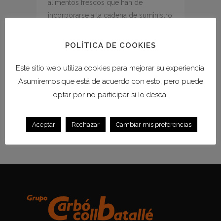
alimentos frescos que han de
incorporarse a la cadena de suministro
es mediante la refrigeración y la
congelación. La calidad de los
POLÍTICA DE COOKIES
productos y la seguridad alimentaria
dependen de que el proceso se lleve
Este sitio web utiliza cookies para mejorar su experiencia.
a cabo de forma correcta....
Asumiremos que está de acuerdo con esto, pero puede
optar por no participar si lo desea.
READ MORE
Aceptar
Rechazar
Cambiar mis preferencias