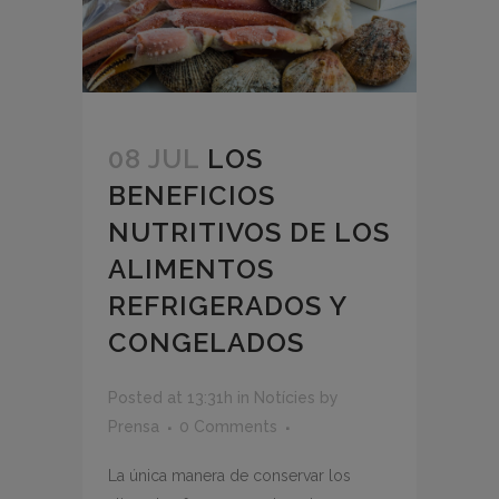
08 JUL
LOS
BENEFICIOS
NUTRITIVOS DE LOS
ALIMENTOS
REFRIGERADOS Y
CONGELADOS
Posted at 13:31h
in
Notícies
by
Prensa
0 Comments
La única manera de conservar los