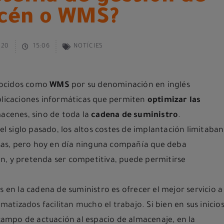
cén o WMS?
020
15:06
NOTÍCIES
nocidos como
WMS
por su denominación en inglés
aplicaciones informáticas que permiten
optimizar las
macenes, sino de toda la
cadena de sum
inistro
.
del siglo pasado, los altos costes de implantación limitaban
as, pero hoy en día ninguna compañía que deba
n, y pretenda ser competitiva, puede permitirse
s en la cadena de suministro es ofrecer el mejor servicio a
omatizados facilitan mucho el trabajo
. Si bien en sus inicio
 campo de actuación al espacio de almacenaje, en la