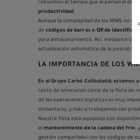
reducimos el tiempo que el personal dedic
productividad
.
Aunque la complejidad de los WMS no tenga
A
de
códigos de barras o QR
de identificac
para almacenamiento. Así, mediante la
le
actualización automática de la posición de
LA IMPORTANCI
A
DE LOS
WMS
En el Grupo Carbó Collbatallé, estamos a
tanto de almacenes como de la flota de nu
de las operaciones logísticas es muy impor
alimentario, y más si trabajamos con pro
Nuestra flota está equipada con dispositi
el
mantenimiento de la cadena del frío
,
gestión compatibles con los códigos de nue