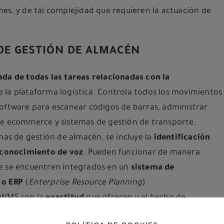
es, y de tal complejidad que requieren la actuación de
 DE GESTIÓN DE ALMACÉN
da de todas las tareas relacionadas con la
 la plataforma logística. Controla todos los movimientos
software para escanear códigos de barras, administrar
de ecommerce y sistemas de gestión de transporte.
mas de gestión de almacén, se incluye la
identificación
conocimiento de voz
. Pueden funcionar de manera
ue se encuentren integrados en un
sistema de
s o ERP
(
Enterprise Resource Planning
).
s WMS son la
exactitud
que ofrecen y el hecho de
l
, que se actualiza de forma constante. De esta manera,