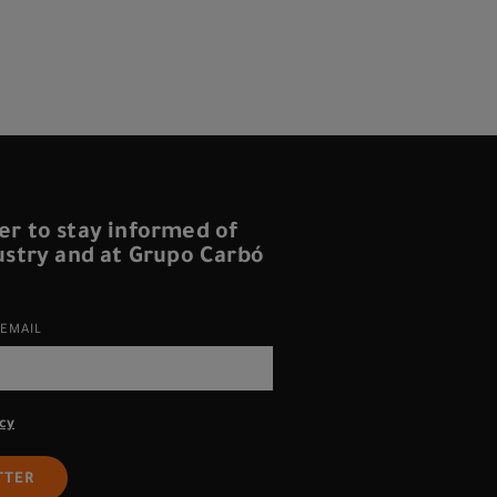
er to stay informed of
dustry and at Grupo Carbó
EMAIL
icy
TTER