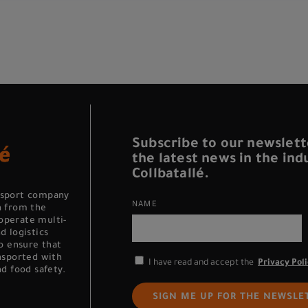
Subscribe to our newslett
the latest news in the in
Collbatallé.
nsport company
NAME
n from the
operate multi-
d logistics
to ensure that
nsported with
I have read and accept the
Privacy Pol
d food safety.
SIGN ME UP FOR THE NEWSLE