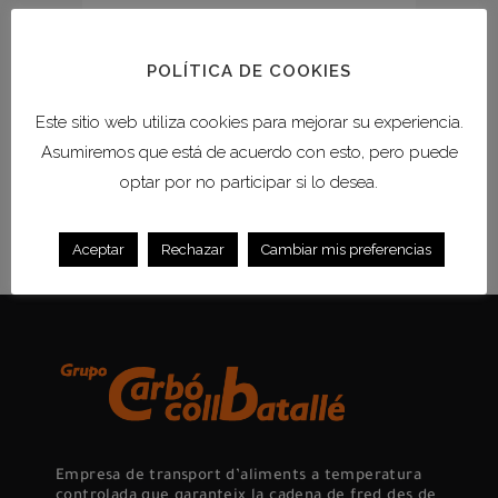
d'igual a igual) que configura un
sistema descentralitzat, resistent a
POLÍTICA DE COOKIES
ciberatacs, que enregistra qualsevol
moviment que es...
Este sitio web utiliza cookies para mejorar su experiencia.
Asumiremos que está de acuerdo con esto, pero puede
READ MORE
optar por no participar si lo desea.
Aceptar
Rechazar
Cambiar mis preferencias
Empresa de transport d’aliments a temperatura
controlada que garanteix la cadena de fred des de