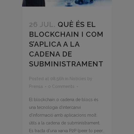
26 JUL.
QUÈ ÉS EL
BLOCKCHAIN I COM
S’APLICA A LA
CADENA DE
SUBMINISTRAMENT
Posted at 08:56h
in
Notícies
by
Prensa
0 Comments
El blockchain o cadena de blocs és
una tecnologia d'intercanvi
d'informació amb aplicacions molt
útils a la cadena de subministrament.
Es tracta d'una xarxa P2P (peer to peer,