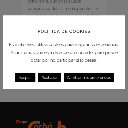
actualment, que possibilita la
conservació dels aliments peribles i el
seu transport a temperatura controlada
a qualsevol racó del món, seria
inimaginable sense els mitjans
POLÍTICA DE COOKIES
tecnològics que garanteixen les
Este sitio web utiliza cookies para mejorar su experiencia.
condicions climàtiques adequades. Ara
Asumiremos que está de acuerdo con esto, pero puede
bé, les necessitats de conservació...
optar por no participar si lo desea.
READ MORE
Aceptar
Rechazar
Cambiar mis preferencias