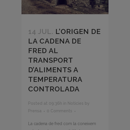
14 JUL.
L’ORIGEN DE
LA CADENA DE
FRED AL
TRANSPORT
D’ALIMENTS A
TEMPERATURA
CONTROLADA
Posted at 09:36h
in
Notícies
by
Prensa
0 Comments
La cadena de fred com la coneixem