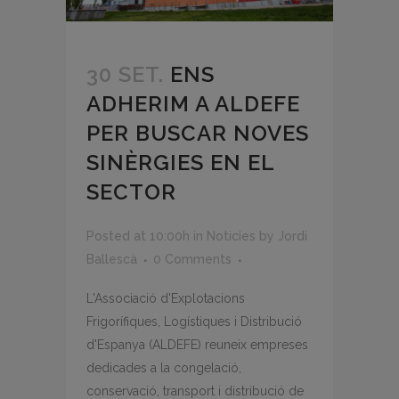
30 SET.
ENS
ADHERIM A ALDEFE
PER BUSCAR NOVES
SINÈRGIES EN EL
SECTOR
Posted at 10:00h
in
Noticies
by
Jordi
Ballescà
0 Comments
L'Associació d'Explotacions
Frigorífiques, Logístiques i Distribució
d'Espanya (ALDEFE) reuneix empreses
dedicades a la congelació,
conservació, transport i distribució de