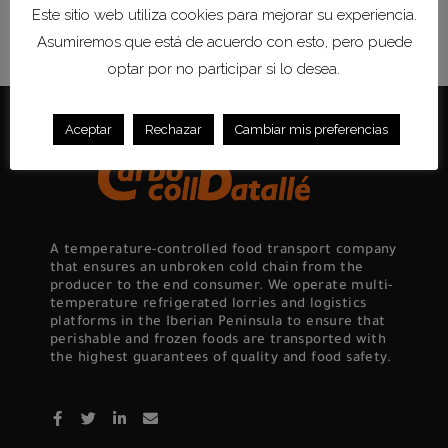
Este sitio web utiliza cookies para mejorar su experiencia.
Asumiremos que está de acuerdo con esto, pero puede
optar por no participar si lo desea.
Aceptar
Rechazar
Cambiar mis preferencias
A temperature-controlled food transport company
that ensures an unbroken cold chain from the
producer to the end consumer. We operate multi-
temperature refrigerated lorries and logistics
platforms in the Iberian Peninsula to ensure that
perishable and frozen foods are transported with
the highest guarantees of quality and food safety.