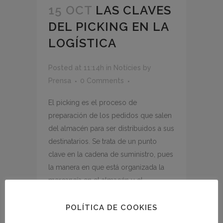
15 OCT
LAS CLAVES
DEL PICKING EN LA
LOGÍSTICA
Posted at 11:14h
in
Notícies
by
Prensa
0 Comments
El picking es el proceso de
preparación de los pedidos que salen
del almacén para ser distribuidos a sus
destinatarios. Se trata de un punto
clave en la cadena de suministro, pues
la manera en que está organizada la
mercancía en el almacén y el...
POLÍTICA DE COOKIES
READ MORE