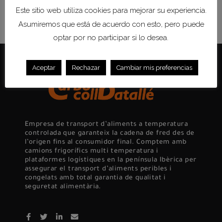
Este sitio web utiliza cookies para mejorar su experiencia.
Asumiremos que está de acuerdo con esto, pero puede
optar por no participar si lo desea.
Aceptar
Rechazar
Cambiar mis preferencias
Empresa de transport d’aliments a temperatura
controlada que garanteix la cadena de fred des de
l’origen fins al consumidor final. Comptem amb
camions frigorífics multi temperatura i
plataformes logístiques en la península Ibèrica per
assegurar el transport d’aliments peribles i
congelats amb total garantia de qualitat i
seguretat alimentària.