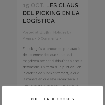
15 OCT.
LES CLAUS
DEL PICKING EN LA
LOGÍSTICA
Posted at 11:14h
in
Notícies
by
Prensa
0 Comments
El picking és el procés de preparació
de les comandes que surten del
magatzem per ser distribuïdes als seus
destinataris. Es tracta d'un punt clau en
la cadena de subministrament, ja que
la manera en què està organitzada la
mercaderia al magatzem i el sistema...
POLÍTICA DE COOKIES
READ MORE