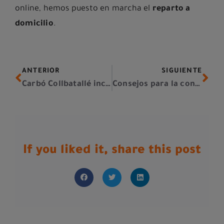
online, hemos puesto en marcha el
reparto a
domicilio
.
ANTERIOR
SIGUIENTE
Carbó Collbatallé incorpora nuevos megacamiones para optimizar el transporte de mercancías
Consejos para la conducción nocturna de camiones
If you liked it, share this post