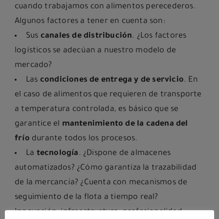
cuando trabajamos con alimentos perecederos.
Algunos factores a tener en cuenta son:
Sus
canales de distribución
. ¿Los factores
logísticos se adecúan a nuestro modelo de
mercado?
Las
condiciones de entrega y de servicio
. En
el caso de alimentos que requieren de transporte
a temperatura controlada, es básico que se
garantice el
mantenimiento de la cadena del
frío
durante todos los procesos.
La
tecnología
. ¿Dispone de almacenes
automatizados? ¿Cómo garantiza la trazabilidad
de la mercancía? ¿Cuenta con mecanismos de
seguimiento de la flota a tiempo real?
Innovación, infraestructura, profesionalidad,