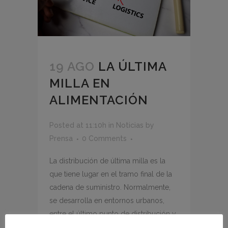
19 AGO
LA ÚLTIMA
MILLA EN
ALIMENTACIÓN
Posted at 11:10h
in
Noticias
by
Prensa
0 Comments
La distribución de última milla es la
que tiene lugar en el tramo final de la
cadena de suministro. Normalmente,
se desarrolla en entornos urbanos,
entre el último punto de distribución y
el cliente final. Su importancia en la