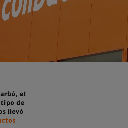
arbó, el
 tipo de
s llevó
uctos