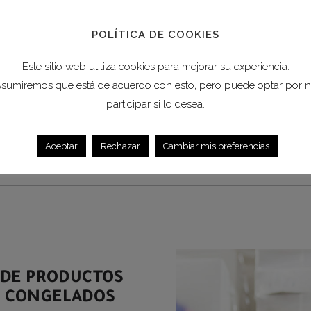
Por eso nos hemos aliad
POLÍTICA DE COOKIES
nivel para ofrecer una
tr
largo de la cadena de frí
Este sitio web utiliza cookies para mejorar su experiencia.
sumiremos que está de acuerdo con esto, pero puede optar por 
Nos ocupamos de que los
participar si lo desea.
cuando deben estar y a 
Aceptar
Rechazar
Cambiar mis preferencias
º DE PRODUCTOS
Y CONGELADOS