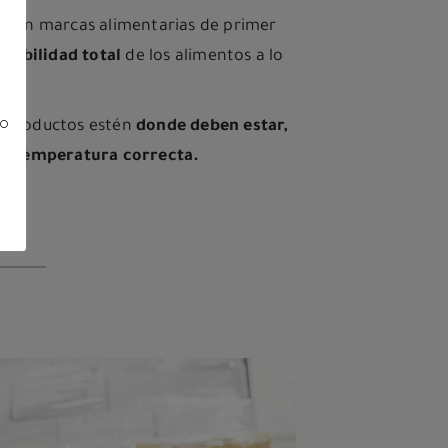
o con marcas alimentarias de primer
azabilidad total
de los alimentos a lo
o.
no
 productos estén
donde deben estar,
la temperatura correcta.