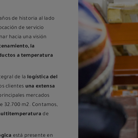
ños de historia al lado
ocación de servicio
ar hacia una visión
cenamiento, la
oductos a temperatura
tegral de la
logística del
s clientes
una extensa
principales mercados
de 32.700 m2. Contamos,
multitemperatura
de
ógica
está presente en