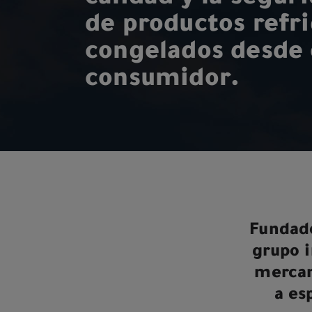
de productos refr
congelados desde e
consumidor.
Fundad
grupo i
mercan
a es