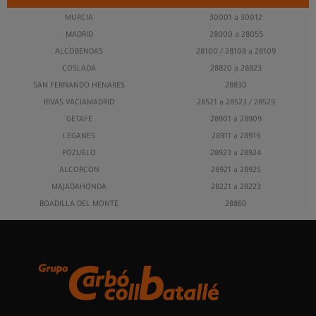
MURCIA
30001 a 30012
MADRID
28000 a 28055
ALCOBENDAS
28100 / 28108 a 28109
COSLADA
28820 a 28823
SAN FERNANDO HENARES
28830
RIVAS VACIAMADRID
28521 a 28523 / 28529
GETAFE
28901 a 28909
LEGANES
28911 a 28919
POZUELO
28923 a 28924
ALCORCON
28921 a 28925
MAJADAHONDA
28221 a 28223
BOADILLA DEL MONTE
28860