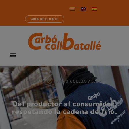
ÁREA DE CLIENTE
- SERVICIOS CARBÓ COLLBATALLÉ -
Del productor al consumidor,
respetando la cadena de frío.