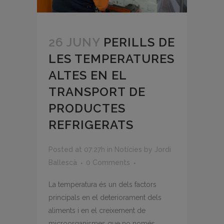
26 JUNY
PERILLS DE
LES TEMPERATURES
ALTES EN EL
TRANSPORT DE
PRODUCTES
REFRIGERATS
Posted at 07:27h
in
Notícies
by
Jordi
Ballescà
0 Comments
La temperatura és un dels factors
principals en el deteriorament dels
aliments i en el creixement de
microorganismes que no només