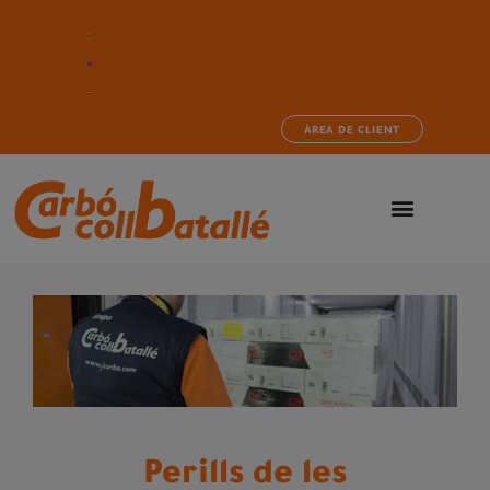
ÀREA DE CLIENT
Perills de les