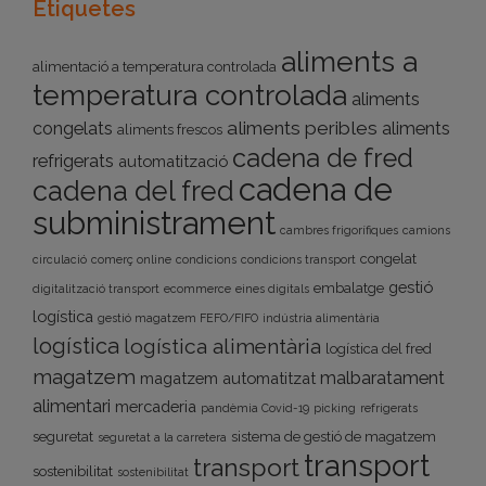
Etiquetes
aliments a
alimentació a temperatura controlada
temperatura controlada
aliments
aliments peribles
congelats
aliments
aliments frescos
cadena de fred
refrigerats
automatització
cadena de
cadena del fred
subministrament
cambres frigorífiques
camions
congelat
circulació
comerç online
condicions
condicions transport
gestió
embalatge
digitalització transport
ecommerce
eines digitals
logística
gestió magatzem FEFO/FIFO
indústria alimentària
logística
logística alimentària
logística del fred
magatzem
malbaratament
magatzem automatitzat
alimentari
mercaderia
pandèmia Covid-19
picking
refrigerats
seguretat
sistema de gestió de magatzem
seguretat a la carretera
transport
transport
sostenibilitat
sostenibilitat