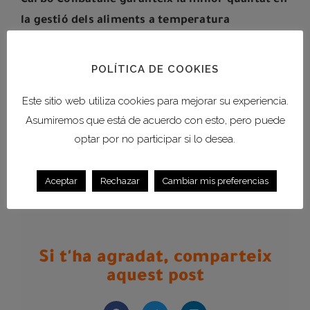
Carbó Collbatallé garanteix la millor qualitat en
la gestió dels aliments a temperatura
controlada
, amb totes les mesures de seguretat i
els avenços tecnològics necessaris per evitar el
POLÍTICA DE COOKIES
trencament de la cadena del fred.
Este sitio web utiliza cookies para mejorar su experiencia.
Asumiremos que está de acuerdo con esto, pero puede
optar por no participar si lo desea.
ANTERIOR
SIGUIENTE
Consells per a la conducció nocturna de camions
Claus per a la recuperació del transport per carretera després de la crisi del Covid-19
Aceptar
Rechazar
Cambiar mis preferencias
Si t'ha agradat, comparteix
aquest post