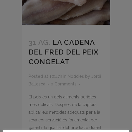
31 AG.
LA CADENA
DEL FRED DEL PEIX
CONGELAT
Posted at 10:47h
in
Notícies
by
Jordi
Ballescà
0 Comments
El peix és un dels aliments peribles
més delicats. Després de la captura,
aplicar els mètodes adequats per a la
seva conservació és fonamental per
garantir la qualitat del producte durant