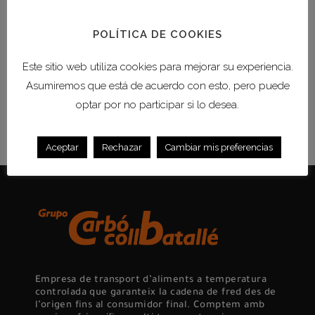
tota la cadena de subministrament. La
congelació és el mètode més indicat,
POLÍTICA DE COOKIES
tot i...
Este sitio web utiliza cookies para mejorar su experiencia.
Asumiremos que está de acuerdo con esto, pero puede
READ MORE
optar por no participar si lo desea.
Aceptar
Rechazar
Cambiar mis preferencias
Empresa de transport d’aliments a temperatura
controlada que garanteix la cadena de fred des de
l’origen fins al consumidor final. Comptem amb