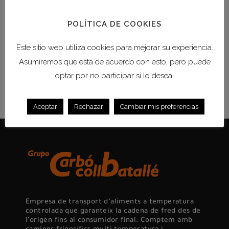
un perjudici econòmic enorme per a
productors i distribuïdors. Segons
POLÍTICA DE COOKIES
l'Organització de...
Este sitio web utiliza cookies para mejorar su experiencia.
Asumiremos que está de acuerdo con esto, pero puede
READ MORE
optar por no participar si lo desea.
Aceptar
Rechazar
Cambiar mis preferencias
Empresa de transport d’aliments a temperatura
controlada que garanteix la cadena de fred des de
l’origen fins al consumidor final. Comptem amb