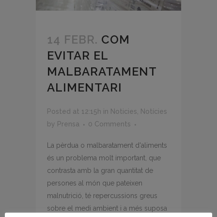
14 FEBR.
COM
EVITAR EL
MALBARATAMENT
ALIMENTARI
Posted at 12:15h
in
Noticies
,
Notícies
by
Prensa
0 Comments
La pèrdua o malbaratament d'aliments
és un problema molt important, que
contrasta amb la gran quantitat de
persones al món que pateixen
malnutrició, té repercussions greus
sobre el medi ambient i a més suposa