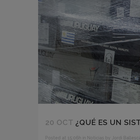
20 OCT
¿QUÉ ES UN SI
Posted at 15:06h
in
Noticias
by
Jordi Ballesc