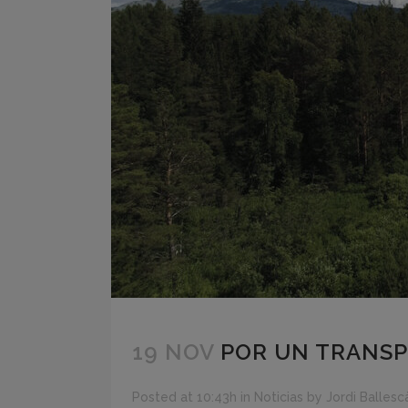
19 NOV
POR UN TRANSP
Posted at 10:43h
in
Noticias
by
Jordi Ballesc