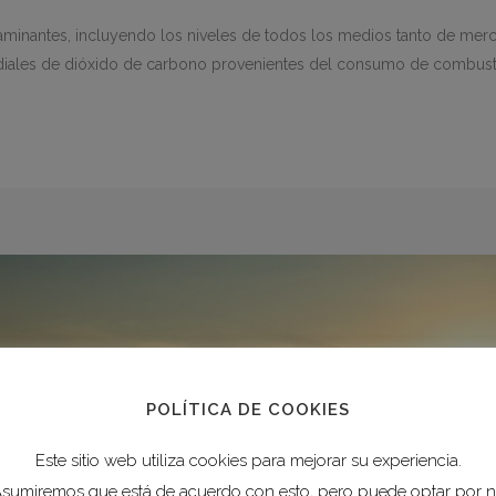
taminantes, incluyendo los niveles de todos los medios tanto de me
iales de dióxido de carbono provenientes del consumo de combustib
POLÍTICA DE COOKIES
Este sitio web utiliza cookies para mejorar su experiencia.
sumiremos que está de acuerdo con esto, pero puede optar por 