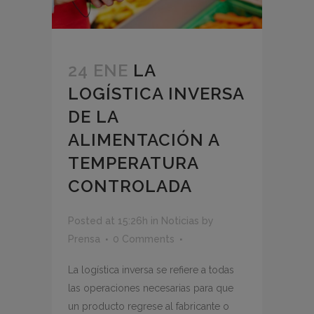
24 ENE
LA
LOGÍSTICA INVERSA
DE LA
ALIMENTACIÓN A
TEMPERATURA
CONTROLADA
Posted at 15:26h
in
Noticias
by
Prensa
0 Comments
La logística inversa se refiere a todas
las operaciones necesarias para que
un producto regrese al fabricante o