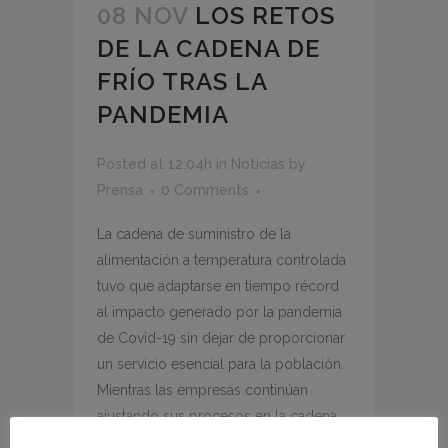
08 NOV
LOS RETOS
DE LA CADENA DE
FRÍO TRAS LA
PANDEMIA
Posted at 12:04h
in
Noticias
by
Prensa
0 Comments
La cadena de suministro de la
alimentación a temperatura controlada
tuvo que adaptarse en tiempo récord
al impacto generado por la pandemia
de Covid-19 sin dejar de proporcionar
un servicio esencial para la población.
Mientras las empresas continúan
ajustando sus procesos en la cadena
de...