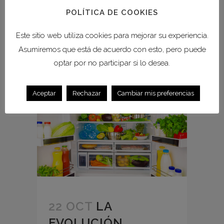
POLÍTICA DE COOKIES
READ MORE
Este sitio web utiliza cookies para mejorar su experiencia.
Asumiremos que está de acuerdo con esto, pero puede
optar por no participar si lo desea.
Aceptar
Rechazar
Cambiar mis preferencias
22 OCT
LA
EVOLUCIÓN