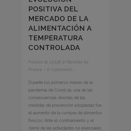
POSITIVA DEL
MERCADO DE LA
ALIMENTACIÓN A
TEMPERATURA
CONTROLADA
Posted at 13:53h
in
Noticias
by
Prensa
0 Comments
Durante los primeros meses de la
pandemia de Covid-19, una de las
consecuencias directas de las
medidas de prevención adoptadas fue
el aumento de la compra de alimentos
frescos. Ante el confinamiento y el
cierre de las actividades no esenciales,