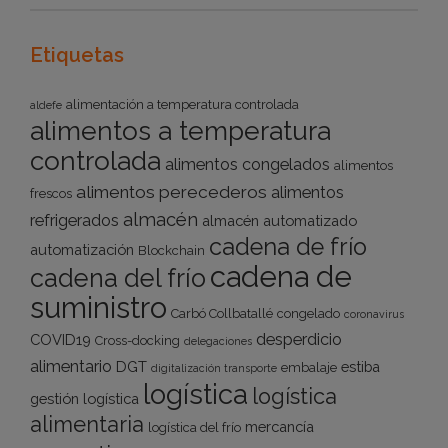
Etiquetas
alimentación a temperatura controlada
aldefe
alimentos a temperatura
controlada
alimentos congelados
alimentos
alimentos perecederos
alimentos
frescos
almacén
refrigerados
almacén automatizado
cadena de frío
automatización
Blockchain
cadena de
cadena del frío
suministro
Carbó Collbatallé
congelado
coronavirus
desperdicio
COVID19
Cross-docking
delegaciones
alimentario
DGT
estiba
embalaje
digitalización transporte
logística
logística
gestión logística
alimentaria
mercancía
logística del frío