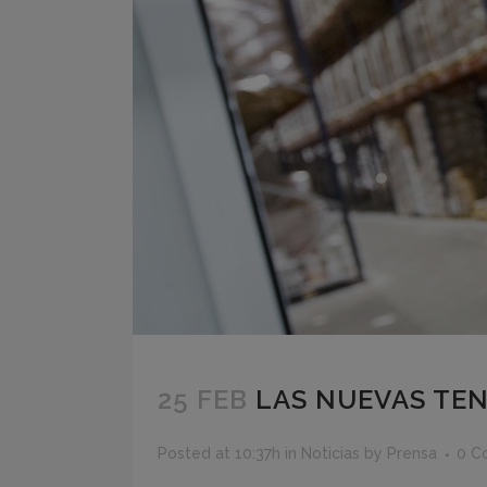
25 FEB
LAS NUEVAS TEN
Posted at 10:37h
in
Noticias
by
Prensa
0 C