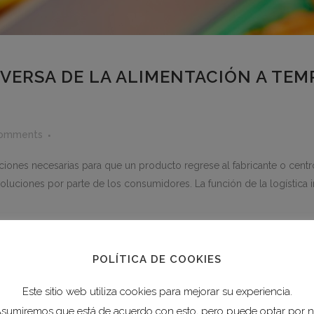
NVERSA DE LA ALIMENTACIÓN A TE
omments
raciones necesarias para que un producto regrese al fabricante o cent
oluciones por parte de los consumidores. La función de la logística in
POLÍTICA DE COOKIES
Este sitio web utiliza cookies para mejorar su experiencia.
sumiremos que está de acuerdo con esto, pero puede optar por 