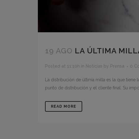
19 AGO
LA ÚLTIMA MIL
Posted at 11:10h
in
Noticias
by
Prensa
0 C
La distribución de última milla es la que tiene
punto de distribución y el cliente final. Su impo
READ MORE