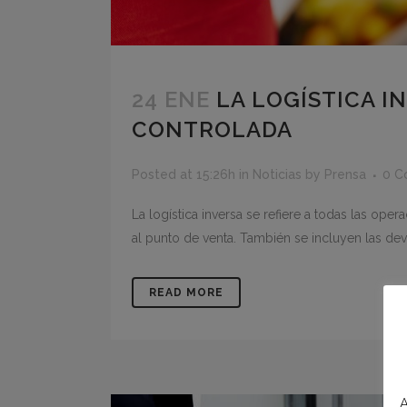
24 ENE
LA LOGÍSTICA I
CONTROLADA
Posted at 15:26h
in
Noticias
by
Prensa
0 C
La logística inversa se refiere a todas las ope
al punto de venta. También se incluyen las dev
READ MORE
A