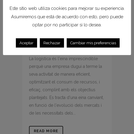
25 FEBR.
LES NOVES
Este sitio web utiliza cookies para mejorar su experiencia.
TENDÈNCIES EN
Asumiremos que está de acuerdo con esto, pero puede
LOGÍSTICA
optar por no participar si lo desea.
Posted at 10:37h
in
Noticies
,
Notícies
Aceptar
Rechazar
Cambiar mis preferencias
by
Prensa
0 Comments
La logística és l'eina imprescindible
perquè una empresa dugui a terme la
seva activitat de manera eficient,
optimitzant el consum de recursos, i
eficaç, complint amb els objectius
plantejats. Es tracta d'una eina canviant,
en funció de l'evolució dels mercats i
de les necessitats dels...
READ MORE