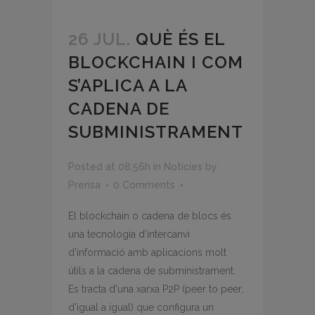
26 JUL.
QUÈ ÉS EL
BLOCKCHAIN I COM
S’APLICA A LA
CADENA DE
SUBMINISTRAMENT
Posted at 08:56h
in
Notícies
by
Prensa
0 Comments
El blockchain o cadena de blocs és
una tecnologia d'intercanvi
d'informació amb aplicacions molt
útils a la cadena de subministrament.
Es tracta d'una xarxa P2P (peer to peer,
d'igual a igual) que configura un