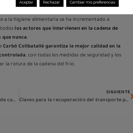
 que permanezca en esas condiciones ambientales de dos a
Aceptar
Rechazar
Cambiar mis preferencias
ncial transmisor patógeno.
to a la higiene alimentaria se ha incrementado a
, todos
los actores que intervienen en la cadena de
s que nunca
.
de
Carbó Collbatallé garantiza la mejor calidad en la
 controlada
, con todas las medidas de seguridad y los
r la rotura de la cadena del frío.
SIGUIENTE
Consejos para la conducción nocturna de camiones
Claves para la recuperación del transporte por carretera tras la crisis del Covid-19