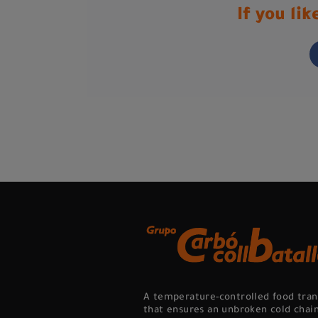
If you lik
A temperature-controlled food tra
that ensures an unbroken cold chai