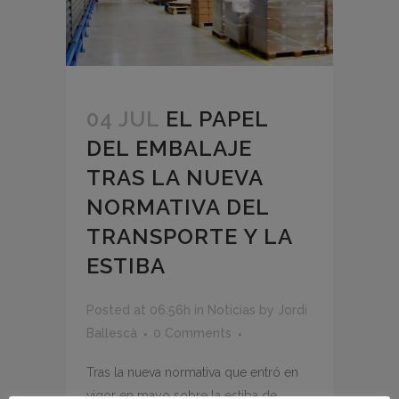
04 JUL
EL PAPEL
DEL EMBALAJE
TRAS LA NUEVA
NORMATIVA DEL
TRANSPORTE Y LA
ESTIBA
Posted at 06:56h
in
Noticias
by
Jordi
Ballescà
0 Comments
Tras la nueva normativa que entró en
vigor en mayo sobre la estiba de