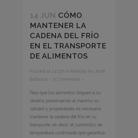
14 JUN
CÓMO
MANTENER LA
CADENA DEL FRÍO
EN EL TRANSPORTE
DE ALIMENTOS
Posted at 14:31h
in
Noticias
by
Jordi
Ballescà
0 Comments
Para que los alimentos lleguen a su
destino preservando al máximo su
calidad y propiedades es necesario
mantener la cadena del frío en su
transporte, es decir, el suministro de
temperatura controlada que garantiza