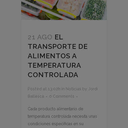
21 AGO
EL
TRANSPORTE DE
ALIMENTOS A
TEMPERATURA
CONTROLADA
Posted at 13:02h
in
Noticias
by
Jordi
Ballescà
0 Comments
Cada producto alimentario de
temperatura controlada necesita unas
condiciones específicas en su