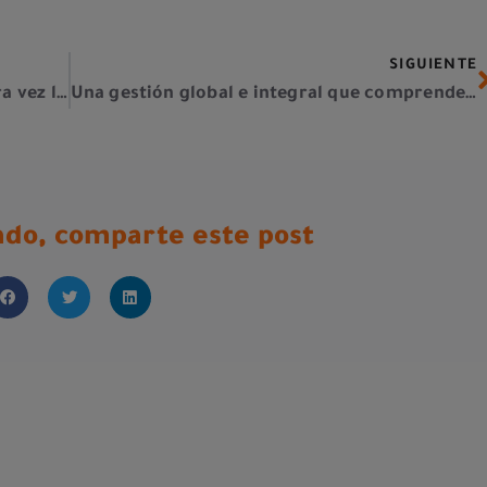
SIGUIENTE
La Comisión Europea limita por primera vez las emisiones de CO2 en camiones
Una gestión global e integral que comprende todas tus necesidades logísticas
tado, comparte este post