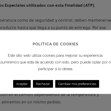
 Especiales utilizados con esta finalidad (ATP)
,
emperatura como de seguridad y control, deben manteners
roducto hasta que llega a su punto de entrega. Por ese
l frío es un punto tan importante en el correcto
ra de la cadena del frío provocaría la pérdida de
POLÍTICA DE COOKIES
s deben conservarse siempre a temperatura constante. Par
Este sitio web utiliza cookies para mejorar su experiencia.
de alimentos debe realizarse en transportes específicos
sumiremos que está de acuerdo con esto, pero puede optar por 
tá especializado en el transporte de mercancías
participar si lo desea.
lados
(llegando a una temperatura mínima de -25º en
nes multitemperatura permiten que el grupo pueda
Aceptar
Rechazar
Cambiar mis preferencias
congelación y zona para producto refrigerado- en un
ción en el camión dependiendo de la temperatura y
os alimentos en un mismo pedido.