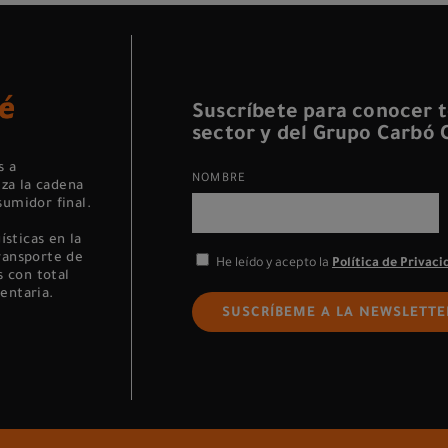
Suscríbete para conocer t
sector y del Grupo Carbó C
s a
NOMBRE
za la cadena
sumidor final.
sticas en la
transporte de
He leído y acepto la
Política de Privaci
 con total
entaria.
SUSCRÍBEME A LA NEWSLETTE