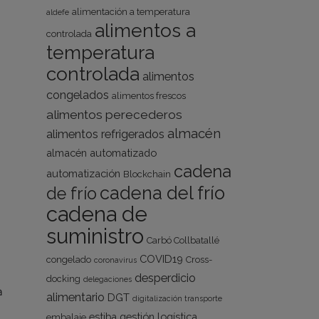
alimentación a temperatura
aldefe
alimentos a
controlada
temperatura
controlada
alimentos
congelados
alimentos frescos
alimentos perecederos
almacén
alimentos refrigerados
almacén automatizado
cadena
automatización
Blockchain
cadena del frío
de frío
cadena de
a
suministro
Carbó Collbatallé
COVID19
congelado
Cross-
coronavirus
desperdicio
docking
delegaciones
a
alimentario
DGT
digitalización transporte
estiba
gestión logística
embalaje