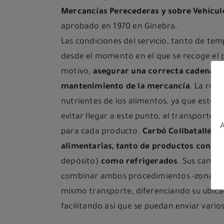
Mercancías Perecederas y sobre Vehículos
aprobado en 1970 en Ginebra.
Las condiciones del servicio, tanto de t
desde el momento en el que se recoge el p
motivo,
asegurar una correcta cadena de
mantenimiento de la mercancía
. La rotu
nutrientes de los alimentos, ya que esto
evitar llegar a este punto, el transporte 
A
para cada producto.
Carbó Collbatallé es
alimentarias, tanto de productos conge
depósito)
como refrigerados
. Sus camio
combinar ambos procedimientos -zona de 
mismo transporte, diferenciando su ubica
facilitando así que se puedan enviar vari