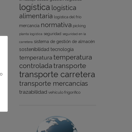
logística
logística
alimentaria
logística del frío
normativa
e
mercancía
picking
seguridad
planta logística
seguridad en la
sistema de gestión de almacén
carretera
sostenibilidad
tecnología
temperatura
temperatura
a
transporte
controlada
transporte carretera
no
transporte mercancías
trazabilidad
vehículo frigorífico