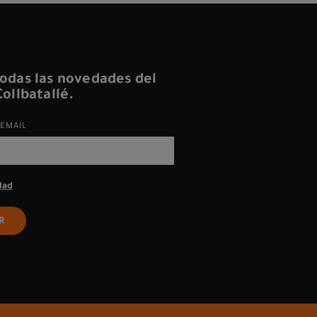
odas las novedades del
ollbatallé.
EMAIL
dad
R