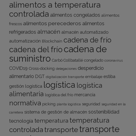
alimentos a temperatura
controlada
alimentos congelados
alimentos
alimentos perecederos
alimentos
frescos
almacén
refrigerados
almacén automatizado
cadena de frío
automatización
Blockchain
cadena de
cadena del frío
suministro
Carbó Collbatallé
congelado
coronavirus
desperdicio
COVID19
Cross-docking
delegaciones
alimentario
DGT
estiba
embalaje
digitalización transporte
logística
logística
gestión logística
alimentaria
mercancía
logística del frío
normativa
picking
seguridad
planta logística
seguridad en la
sostenibilidad
sistema de gestión de almacén
carretera
temperatura
temperatura
tecnología
transporte
transporte
controlada