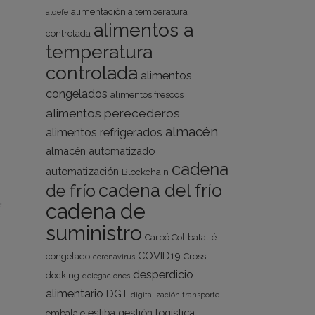
alimentación a temperatura
aldefe
alimentos a
controlada
temperatura
controlada
alimentos
congelados
alimentos frescos
alimentos perecederos
almacén
alimentos refrigerados
almacén automatizado
cadena
automatización
Blockchain
cadena del frío
de frío
:
cadena de
suministro
Carbó Collbatallé
COVID19
congelado
Cross-
coronavirus
desperdicio
docking
delegaciones
alimentario
DGT
digitalización transporte
estiba
gestión logística
embalaje