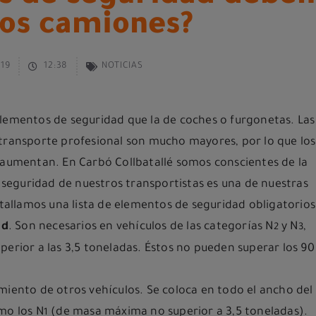
 los camiones?
019
12:38
NOTICIAS
elementos de seguridad que la de coches o furgonetas. Las
 transporte profesional son mucho mayores, por lo que los
 aumentan. En Carbó Collbatallé somos conscientes de la
a seguridad de nuestros transportistas es una de nuestras
etallamos una lista de elementos de seguridad obligatorios
ad
. Son necesarios en vehículos de las categorías N
y N
,
2
3
perior a las 3,5 toneladas. Éstos no pueden superar los 90
iento de otros vehículos. Se coloca en todo el ancho del
mo los N
(de masa máxima no superior a 3,5 toneladas).
1