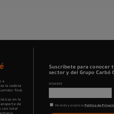
Suscríbete para conocer t
sector y del Grupo Carbó C
s a
NOMBRE
za la cadena
sumidor final.
sticas en la
transporte de
He leído y acepto la
Política de Privaci
 con total
entaria.