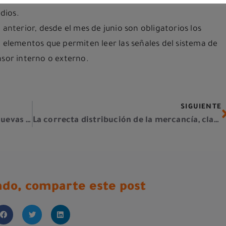
dios.
 anterior
, desde el mes de junio son obligatorios los
, elementos que permiten leer las señales del sistema de
nsor interno o externo.
SIGUIENTE
Nos adherimos a ALDEFE para buscar nuevas sinergias en el sector
La correcta distribución de la mercancía, clave para cargar el camión
tado, comparte este post