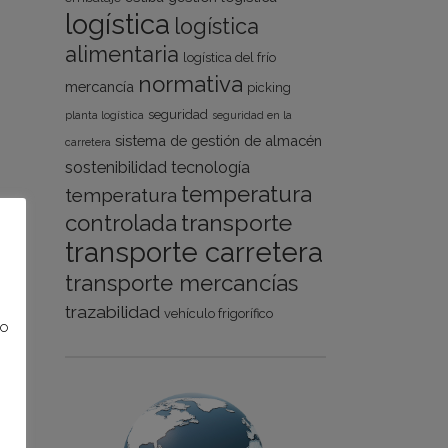
logística
logística
alimentaria
logística del frío
normativa
mercancía
picking
seguridad
planta logística
seguridad en la
sistema de gestión de almacén
carretera
sostenibilidad
tecnología
temperatura
temperatura
transporte
controlada
transporte carretera
transporte mercancías
trazabilidad
vehículo frigorífico
no
o