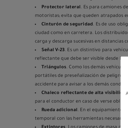
Protector lateral
. Es para camiones de
motoristas; evita que queden atrapados en 
Cinturón de seguridad
. Es de uso obl
ciudad como en carretera. Los distribuid
carga y descarga sucesivas en distancias 
Señal V-23
. Es un distintivo para vehí
reflectante que debe ser visible desde los 
Triángulos
. Como los demás vehículos,
portátiles de preseñalización de peligro 
accidente para avisar a los demás conduc
Chaleco reflectante de alta visibilida
A
para el conductor en caso de verse obliga
Rueda adicional
. En el equipamiento d
temporal con las herramientas necesarias
Extintores
. Los camiones de masa máxi