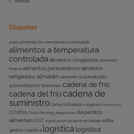
Noticias
Etiquetas
alimentación a temperatura controlada
aldefe
alimentos a temperatura
controlada
alimentos congelados
alimentos
alimentos perecederos
alimentos
frescos
almacén
refrigerados
almacén automatizado
cadena de frío
automatización
Blockchain
cadena de
cadena del frío
suministro
Carbó Collbatallé
congelado
coronavirus
desperdicio
COVID19
Cross-docking
delegaciones
alimentario
DGT
estiba
embalaje
digitalización transporte
logística
logística
gestión logística