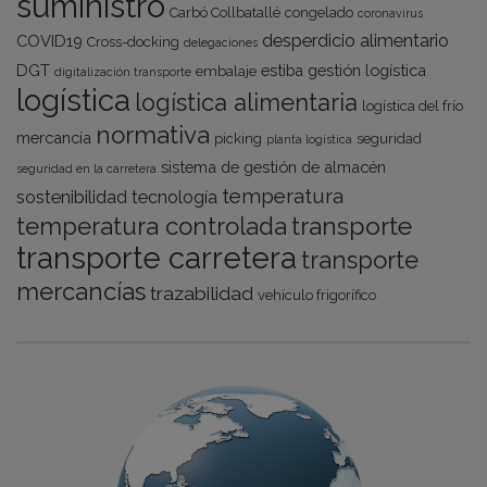
suministro
Carbó Collbatallé
congelado
coronavirus
desperdicio alimentario
COVID19
Cross-docking
delegaciones
DGT
estiba
gestión logística
embalaje
digitalización transporte
logística
logística alimentaria
logística del frío
normativa
mercancía
picking
seguridad
planta logística
sistema de gestión de almacén
seguridad en la carretera
temperatura
sostenibilidad
tecnología
transporte
temperatura controlada
transporte carretera
transporte
mercancías
trazabilidad
vehículo frigorífico