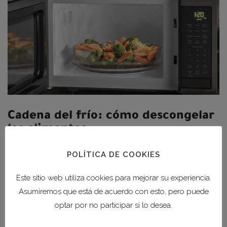
Cadena del frío: cómo descongelar
los alimentos
Congelar los alimentos frescos garantiza que
POLÍTICA DE COOKIES
conservarán sus cualidades nutritivas en el momento del
consumo. Sin embargo, que el proceso de descongelación
Este sitio web utiliza cookies para mejorar su experiencia.
se realice de la manera adecuada es fundamental para
Asumiremos que está de acuerdo con esto, pero puede
evitar el riesgo de deterioro. La cadena del frío debe
optar por no participar si lo desea.
respetarse durante toda la