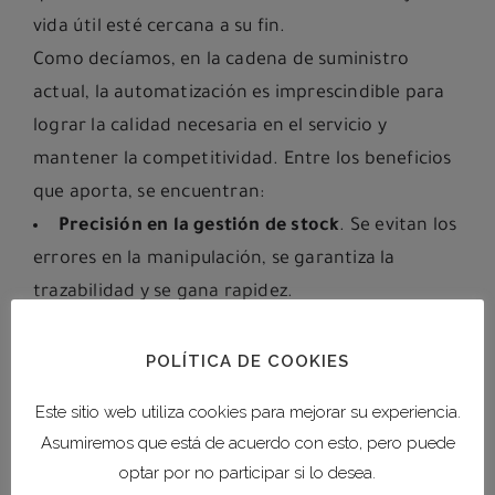
vida útil esté cercana a su fin.
Como decíamos, en la cadena de suministro
actual, la automatización es imprescindible para
lograr la calidad necesaria en el servicio y
mantener la competitividad. Entre los beneficios
que aporta, se encuentran:
Precisión en la gestión de stock
. Se evitan los
errores en la manipulación, se garantiza la
trazabilidad y se gana rapidez.
Agilidad en la rotación de mercancías
. Flujos
de mercancías continuos entre las diferentes
POLÍTICA DE COOKIES
zonas del almacén.
Este sitio web utiliza cookies para mejorar su experiencia.
Aprovechamiento del espacio
. Los sistemas
Asumiremos que está de acuerdo con esto, pero puede
de almacenamiento automáticos optimizan las
optar por no participar si lo desea.
ubicaciones disponibles, de manera que en el