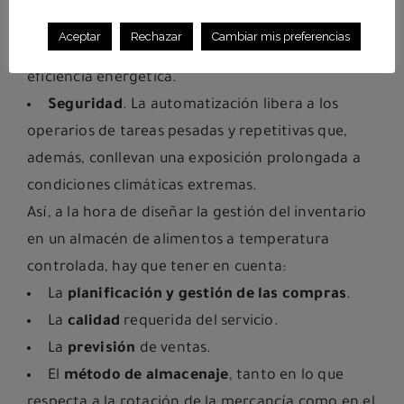
mismo espacio se pueden almacenar más
Aceptar
Rechazar
Cambiar mis preferencias
productos, y esto repercute en una mejor
eficiencia energética.
Seguridad
. La automatización libera a los
operarios de tareas pesadas y repetitivas que,
además, conllevan una exposición prolongada a
condiciones climáticas extremas.
Así, a la hora de diseñar la gestión del inventario
en un almacén de alimentos a temperatura
controlada, hay que tener en cuenta:
La
planificación y gestión de las compras
.
La
calidad
requerida del servicio.
La
previsión
de ventas.
El
método de almacenaje
, tanto en lo que
respecta a la rotación de la mercancía como en el