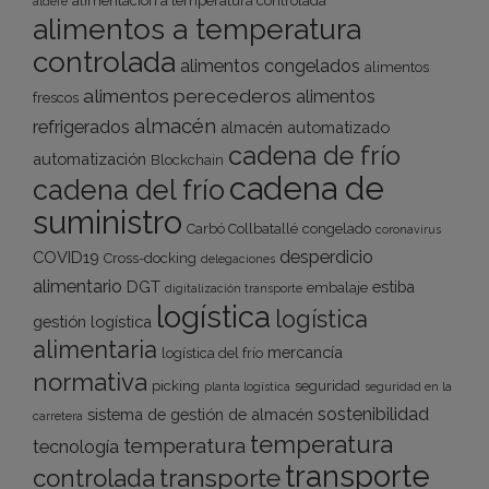
alimentación a temperatura controlada
aldefe
alimentos a temperatura
controlada
alimentos congelados
alimentos
alimentos perecederos
alimentos
frescos
almacén
refrigerados
almacén automatizado
cadena de frío
automatización
Blockchain
cadena de
cadena del frío
suministro
Carbó Collbatallé
congelado
coronavirus
desperdicio
COVID19
Cross-docking
delegaciones
alimentario
DGT
estiba
embalaje
digitalización transporte
logística
logística
gestión logística
alimentaria
mercancía
logística del frío
normativa
picking
seguridad
planta logística
seguridad en la
sostenibilidad
sistema de gestión de almacén
carretera
temperatura
temperatura
tecnología
transporte
transporte
controlada